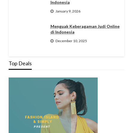
Indonesia
January 9, 2026
Menguak Keberagaman Judi Online
di Indonesia
December 10, 2025
Top Deals